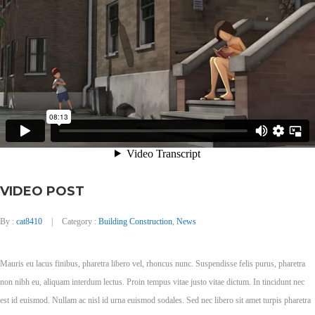
VIDEO POST
By :
cat8410
Category :
Building Construction
,
News
Mauris eu lacus finibus, pharetra libero vel, rhoncus nunc. Suspendisse felis purus, pharetra
non nibh eu, aliquam interdum lectus. Proin tempus vitae justo vitae dictum. In tincidunt nec
est id euismod. Nullam ac nisl id urna euismod sodales. Sed nec libero sit amet turpis pharetra