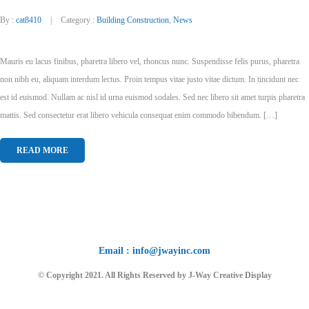
By :
cat8410
Category :
Building Construction
,
News
Mauris eu lacus finibus, pharetra libero vel, rhoncus nunc. Suspendisse felis purus, pharetra
non nibh eu, aliquam interdum lectus. Proin tempus vitae justo vitae dictum. In tincidunt nec
est id euismod. Nullam ac nisl id urna euismod sodales. Sed nec libero sit amet turpis pharetra
mattis. Sed consectetur erat libero vehicula consequat enim commodo bibendum. […]
READ MORE
Email : info@jwayinc.com
© Copyright 2021. All Rights Reserved by J-Way Creative Display