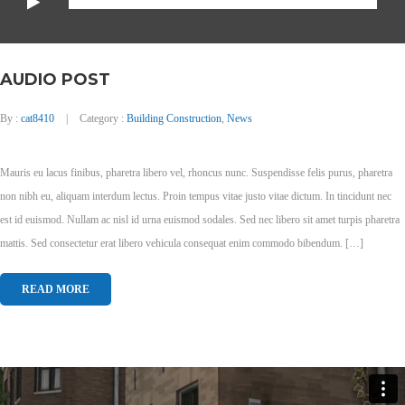
AUDIO POST
By :
cat8410
Category :
Building Construction
,
News
Mauris eu lacus finibus, pharetra libero vel, rhoncus nunc. Suspendisse felis purus, pharetra
non nibh eu, aliquam interdum lectus. Proin tempus vitae justo vitae dictum. In tincidunt nec
est id euismod. Nullam ac nisl id urna euismod sodales. Sed nec libero sit amet turpis pharetra
mattis. Sed consectetur erat libero vehicula consequat enim commodo bibendum. […]
READ MORE