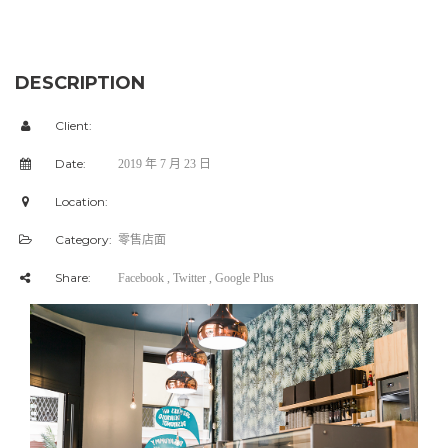
DESCRIPTION
Client:
Date:
2019 年 7 月 23 日
Location:
Category:
零售店面
Share:
Facebook
, Twitter
, Google Plus