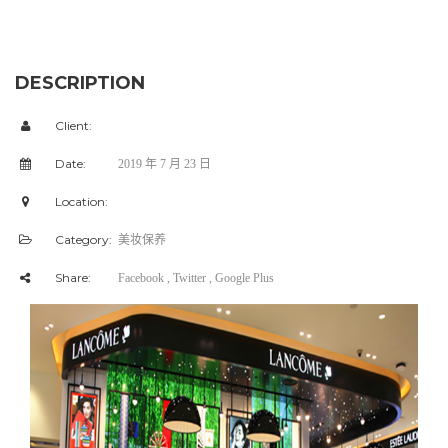
DESCRIPTION
Client:
Date:
2019 年 7 月 23 日
Location:
Category:
美妆保养
Share:
Facebook
, Twitter
, Google Plus