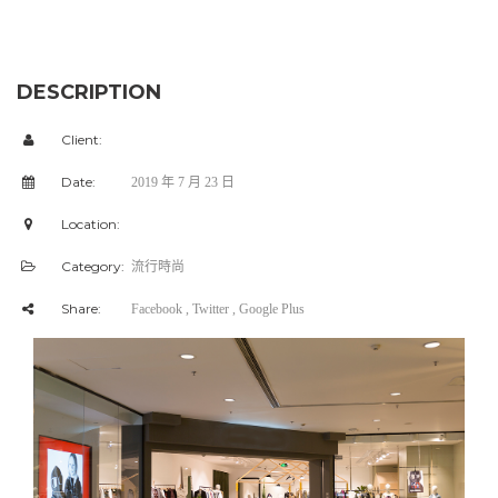
DESCRIPTION
Client:
Date:
2019 年 7 月 23 日
Location:
Category:
流行時尚
Share:
Facebook
, Twitter
, Google Plus