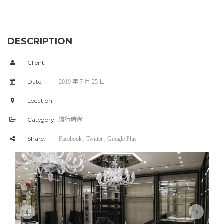
DESCRIPTION
Client:
Date:
2019 年 7 月 25 日
Location:
Category:
流行時尚
Share:
Facebook
, Twitter
, Google Plus