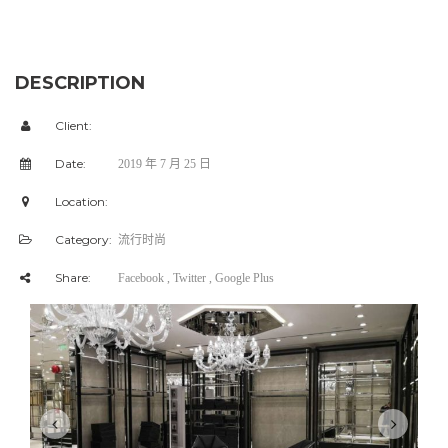
DESCRIPTION
Client:
Date:
2019 年 7 月 25 日
Location:
Category:
流行时尚
Share:
Facebook
, Twitter
, Google Plus