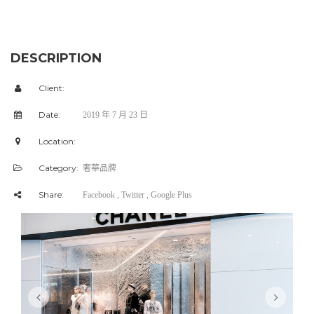
DESCRIPTION
Client:
Date:
2019 年 7 月 23 日
Location:
Category:
奢華品牌
Share:
Facebook
, Twitter
, Google Plus