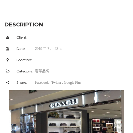
DESCRIPTION
Client:
Date:
2019 年 7 月 23 日
Location:
Category:
奢華品牌
Share:
Facebook
, Twitter
, Google Plus